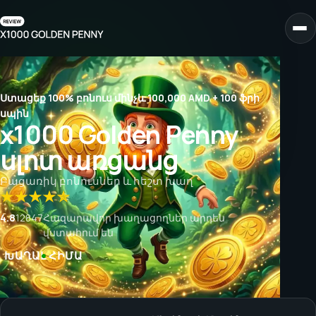
Ստացեք 100% բոնուս մինչև 100,000 AMD + 100 ֆրի
սպին
x1000 Golden Penny
սլոտ առցանց
Բացառիկ բոնուսներ և հեշտ խաղ
4.8
12847
Հազարավոր խաղացողներ արդեն
վստահում են
ԽԱՂԱԼ ՀԻՄԱ