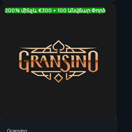
200% մինչև €300 + 100 Անվճար Փորձ
Gransino