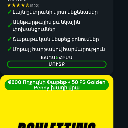
(892)
Լայն ընտրանի սլոտ մեքենաներ
Ակնթարթային բանկային
փոխանցումներ
Շաբաթական կեսբեք բոնուսներ
Մոբայլ հարթակով հարմարություն
ԽԱՂԱԼ ՀԻՄԱ
ՄՈՒՏՔ
€600 Ողջույնի Փաթեթ + 50 FS Golden
Penny խաղի վրա