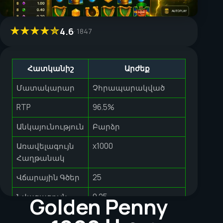
4.6
1847
Հատկանիշ
Արժեք
Մատակարար
Չհրապարակված
RTP
96.5%
Անկայունություն
Բարձր
Առավելագույն
x1000
Հաղթանակ
Վճարային Գծեր
25
Նվազագույն
0.25
Golden Penny
Գրավ