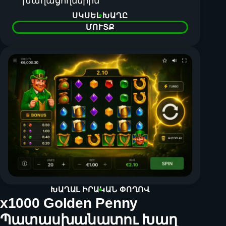
խաղացողներին
ՍԿՍԵԼ ԽԱՂԸ
ՄՈՒՏՔ
ԽԱՂԱԼ ԻՐԱԿԱՆ ՓՈՂՈՎ
x1000 Golden Penny
Պատասխանատու Խաղ