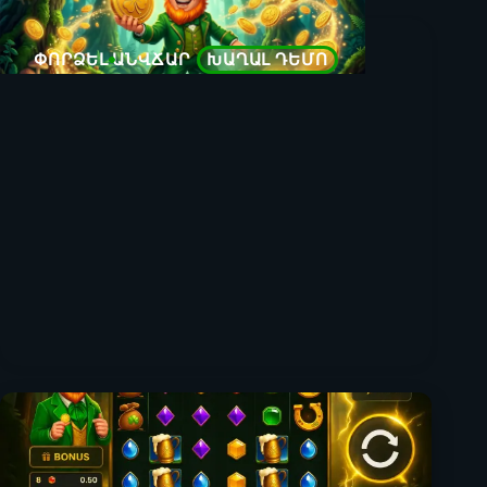
ՓՈՐՁԵԼ ԱՆՎՃԱՐ
ԽԱՂԱԼ ԴԵՄՈ