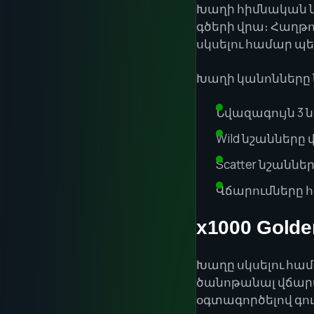
Խաղի հիմնական ն
գծերի վրա։ Հաղթ
սկսելու համար պե
Խաղի կանոնները 
Նվազագույն 3 
Wild նշանները
Scatter նշանն
Վճարումները հ
x1000 Gold
Խաղը սկսելու հա
ծանոթանալ վճարայ
օգտագործելով գո