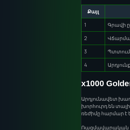
Քայլ
1
Գրավի ը
2
Վճարմա
3
Պտտում
4
Արդյուն
x1000 Gold
Արդյունավետ խաղ
խորհուրդ են տալ
ռեժիմը հարմար է
Ռազմավարական մո