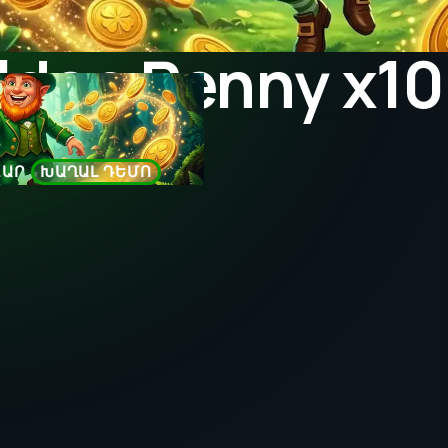
lden Penny x1
ՃԱՐ
ԽԱՂԱԼ ԴԵՄՈ