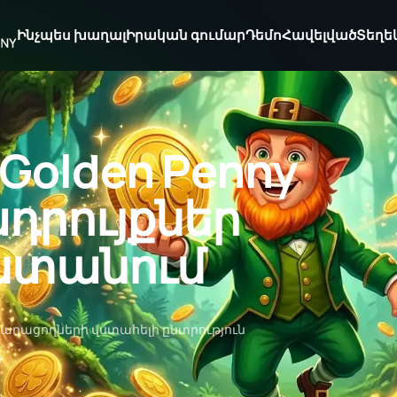
Ինչպես խաղալ
Իրական գումար
Դեմո
Հավելված
Տեղե
Golden Penny
դրույքներ
ստանում
ղացողների վստահելի ընտրություն
Ա