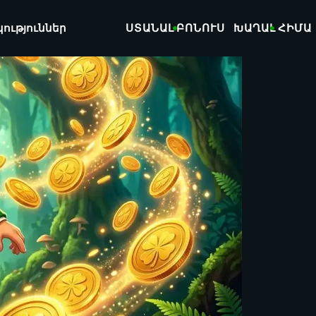
կություններ
ՍՏԱՆԱԼ ԲՈՆՈՒՍ
ԽԱՂԱԼ ՀԻՄԱ