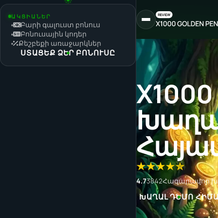
ԱԿՑԻԱՆԵՐ
Բարի գալուստ բոնուս
Բոնուսային կոդեր
Քեշբեքի առաջարկներ
ՍՏԱՑԵՔ ՁԵՐ ԲՈՆՈՒՍԸ
X1000 
Խաղա
Հայա
4.7
3842
Հազարավոր խա
ԽԱՂԱԼ ԴԵՄՈ ՀԻՄ