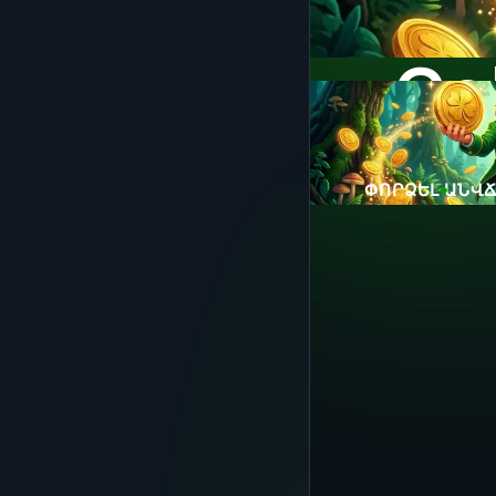
Go
ՓՈՐՁԵԼ ԱՆՎ