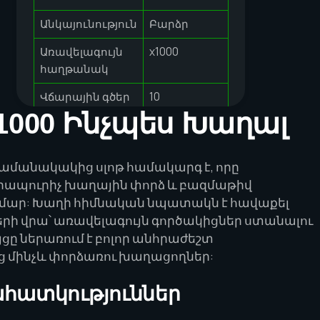
Անկայունություն
Բարձր
Առավելագույն
x1000
հաղթանակ
Վճարային գծեր
10
X1000 Ինչպես Խաղալ
Նվազագույն
0.10 AMD
խաղադրույք
ժամանակակից սլոթ համակարգ է, որը
Առավելագույն
100.00 AMD
րապուրիչ խաղային փորձ և բազմաթիվ
խաղադրույք
համար: Խաղի հիմնական նպատակն է հավաքել
Wild նշաններ
Այո
երի վրա՝ առավելագույն գործակիցներ ստանալու
ույցը ներառում է բոլոր անհրաժեշտ
Scatter նշաններ
Այո
ց մինչև փորձառու խաղացողներ:
Բոնուսային
Անվճար
փուլեր
պտտումներ
հատկություններ