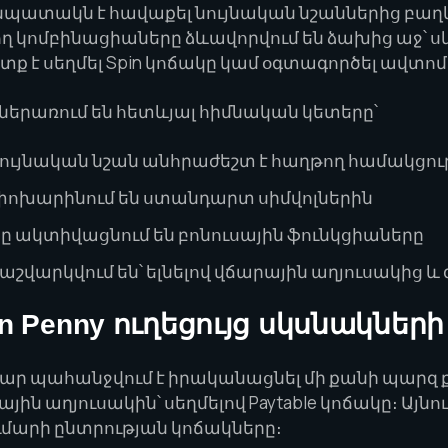
պատակն է հավաքել նույնական նշաններից բաղ
ող կոմբինացիաները ձևավորվում են ձախից աջ՝ 
տք է սեղմել Spin կոճակը կամ օգտագործել ավտո
ներառում են հետևյալ հիմնական կետերը՝
նույնական նշան անհրաժեշտ է հաղթող համակցո
 փոխարինում են ստանդարտ սիմվոլներին
երը ակտիվացնում են բոնուսային ֆունկցիաները
աշվարկվում են՝ ելնելով վճարային աղյուսակից և
en Penny ուղեցույց սկսնակներ
մար պահանջվում է իրականացնել մի քանի պարզ ք
ին աղյուսակին՝ սեղմելով Paytable կոճակը։ Այն
ւմարի ընտրության կոճակները։